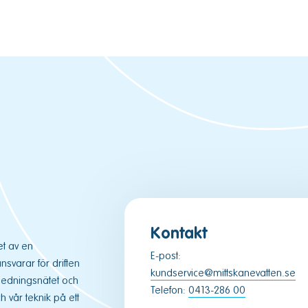
Kontakt
et av en
E-post:
varar för driften
kundservice@mittskanevatten.se
ledningsnätet och
Telefon:
0413-286 00
 vår teknik på ett