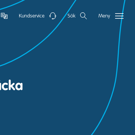
Kundservice
Sök
Meny
äcka