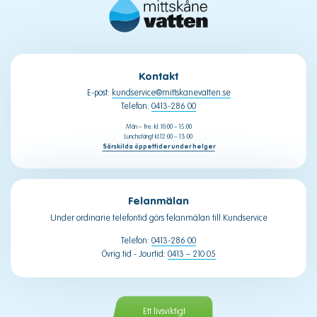
Kontakt
E-post:
kundservice@mittskanevatten.se
Telefon:
0413-286 00
Mån – fre: kl. 10:00 – 15:00
Lunchstängt kl.12:00 – 13:00
Särskilda öppettider under helger
Felanmälan
Under ordinarie telefontid görs felanmälan till Kundservice
Telefon:
0413-286 00
Övrig tid - Jourtid:
0413 – 210 05
Ett livsviktigt