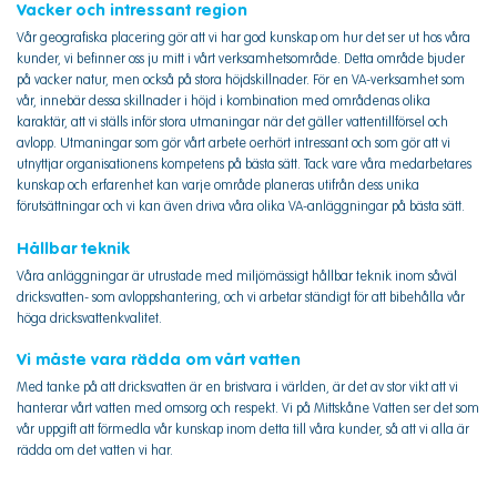
Vacker och intressant region
Vår geografiska placering gör att vi har god kunskap om hur det ser ut hos våra
kunder, vi befinner oss ju mitt i vårt verksamhetsområde. Detta område bjuder
på vacker natur, men också på stora höjdskillnader. För en VA-verksamhet som
vår, innebär dessa skillnader i höjd i kombination med områdenas olika
karaktär, att vi ställs inför stora utmaningar när det gäller vattentillförsel och
avlopp. Utmaningar som gör vårt arbete oerhört intressant och som gör att vi
utnyttjar organisationens kompetens på bästa sätt. Tack vare våra medarbetares
kunskap och erfarenhet kan varje område planeras utifrån dess unika
förutsättningar och vi kan även driva våra olika VA-anläggningar på bästa sätt.
Hållbar teknik
Våra anläggningar är utrustade med miljömässigt hållbar teknik inom såväl
dricksvatten- som avloppshantering, och vi arbetar ständigt för att bibehålla vår
höga dricksvattenkvalitet.
Vi måste vara rädda om vårt vatten
Med tanke på att dricksvatten är en bristvara i världen, är det av stor vikt att vi
hanterar vårt vatten med omsorg och respekt. Vi på Mittskåne Vatten ser det som
vår uppgift att förmedla vår kunskap inom detta till våra kunder, så att vi alla är
rädda om det vatten vi har.