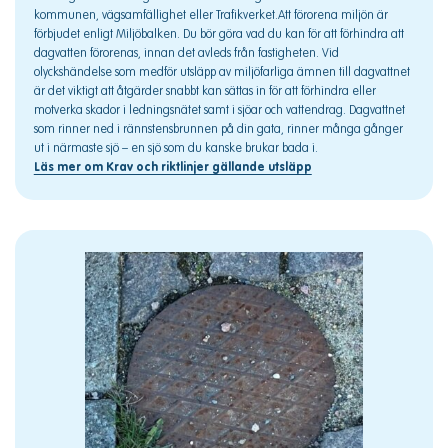
kommunen, vägsamfällighet eller Trafikverket.Att förorena miljön är
förbjudet enligt Miljöbalken. Du bör göra vad du kan för att förhindra att
dagvatten förorenas, innan det avleds från fastigheten. Vid
olyckshändelse som medför utsläpp av miljöfarliga ämnen till dagvattnet
är det viktigt att åtgärder snabbt kan sättas in för att förhindra eller
motverka skador i ledningsnätet samt i sjöar och vattendrag. Dagvattnet
som rinner ned i rännstensbrunnen på din gata, rinner många gånger
ut i närmaste sjö – en sjö som du kanske brukar bada i.
Läs mer om Krav och riktlinjer gällande utsläpp