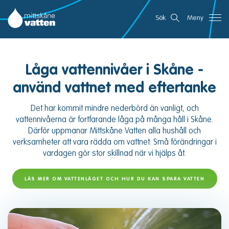
Gå
Mittskåne Vatten
Sök
Meny
direkt
till
innehållet
Låga vattennivåer i Skåne -
använd vattnet med eftertanke
Det har kommit mindre nederbörd än vanligt, och
vattennivåerna är fortfarande låga på många håll i Skåne.
Därför uppmanar Mittskåne Vatten alla hushåll och
verksamheter att vara rädda om vattnet. Små förändringar i
vardagen gör stor skillnad när vi hjälps åt.
LÄS MER OM VATTENLÄGET OCH HUR DU KAN SPARA VATTEN