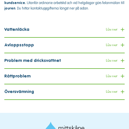
kundservice.
Utanför ordinarie arbetstid och vid helgdagar görs felanmälan till
jouren
. Du hittar kontaktuppgifterna längst ner på sidan.
Vattenläcka
Läs mer
Avloppsstopp
Läs mer
Problem med dricksvattnet
Läs mer
Råttproblem
Läs mer
Översvämning
Läs mer