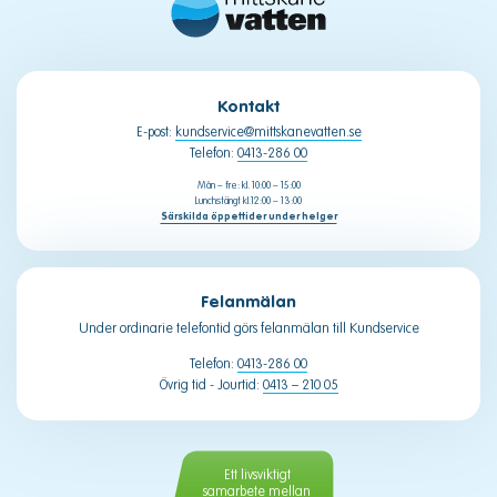
Kontakt
E-post:
kundservice@mittskanevatten.se
Telefon:
0413-286 00
Mån – fre: kl. 10:00 – 15:00
Lunchstängt kl.12:00 – 13:00
Särskilda öppettider under helger
Felanmälan
Under ordinarie telefontid görs felanmälan till Kundservice
Telefon:
0413-286 00
Övrig tid - Jourtid:
0413 – 210 05
Ett livsviktigt
samarbete mellan