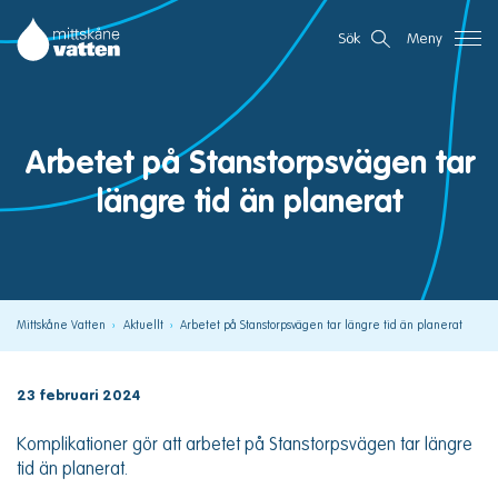
Gå
Mittskåne Vatten
Sök
Meny
direkt
till
innehållet
Arbetet på Stanstorpsvägen tar
längre tid än planerat
Mittskåne Vatten
Aktuellt
Arbetet på Stanstorpsvägen tar längre tid än planerat
23 februari 2024
Komplikationer gör att arbetet på Stanstorpsvägen tar längre
tid än planerat.