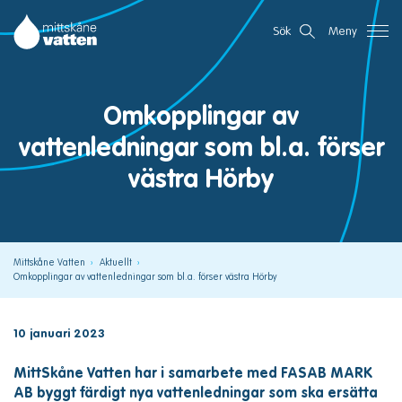
Gå
Mittskåne Vatten
Sök
Meny
direkt
till
innehållet
Omkopplingar av
vattenledningar som bl.a. förser
västra Hörby
Mittskåne Vatten
Aktuellt
Omkopplingar av vattenledningar som bl.a. förser västra Hörby
10 januari 2023
MittSkåne Vatten har i samarbete med FASAB MARK
AB byggt färdigt nya vattenledningar som ska ersätta