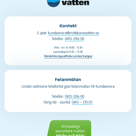
Kontakt
E-post:
kundservice@mittskanevatten.se
Telefon:
0413-286 00
Mån – fre: kl. 10:00 – 15:00
Lunchstängt kl.12:00 – 13:00
Särskilda öppettider under helger
Felanmälan
Under ordinarie telefontid görs felanmälan till Kundservice
Telefon:
0413-286 00
Övrig tid - Jourtid:
0413 – 210 05
Ett livsviktigt
samarbete mellan
Hörby och Höör