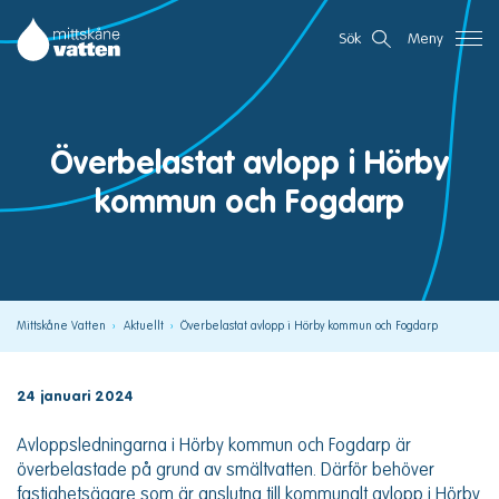
Gå
Mittskåne Vatten
Sök
Meny
direkt
till
innehållet
Överbelastat avlopp i Hörby
kommun och Fogdarp
Mittskåne Vatten
Aktuellt
Överbelastat avlopp i Hörby kommun och Fogdarp
24 januari 2024
Avloppsledningarna i Hörby kommun och Fogdarp är
överbelastade på grund av smältvatten. Därför behöver
fastighetsägare som är anslutna till kommunalt avlopp i Hörby