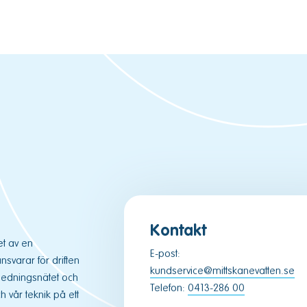
Kontakt
et av en
E-post:
varar för driften
kundservice@mittskanevatten.se
ledningsnätet och
Telefon:
0413-286 00
 vår teknik på ett