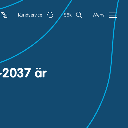
Kundservice
Sök
Meny
-2037 är