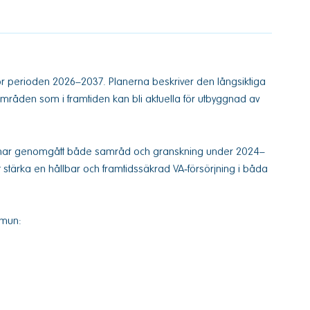
ör perioden 2026–2037. Planerna beskriver den långsiktiga
 områden som i framtiden kan bli aktuella för utbyggnad av
ch har genomgått både samråd och granskning under 2024–
tt stärka en hållbar och framtidssäkrad VA‑försörjning i båda
mmun: