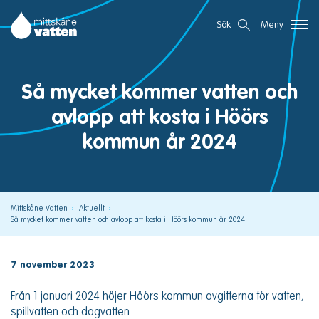
Gå
Mittskåne Vatten
Sök
Meny
direkt
till
innehållet
Så mycket kommer vatten och
avlopp att kosta i Höörs
kommun år 2024
Mittskåne Vatten
Aktuellt
Så mycket kommer vatten och avlopp att kosta i Höörs kommun år 2024
7 november 2023
Från 1 januari 2024 höjer Höörs kommun avgifterna för vatten,
spillvatten och dagvatten.