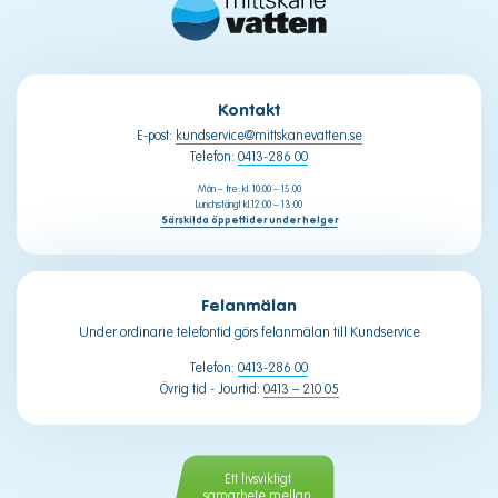
Kontakt
E-post:
kundservice@mittskanevatten.se
Telefon:
0413-286 00
Mån – fre: kl. 10:00 – 15:00
Lunchstängt kl.12:00 – 13:00
Särskilda öppettider under helger
Felanmälan
Under ordinarie telefontid görs felanmälan till Kundservice
Telefon:
0413-286 00
Övrig tid - Jourtid:
0413 – 210 05
Ett livsviktigt
samarbete mellan