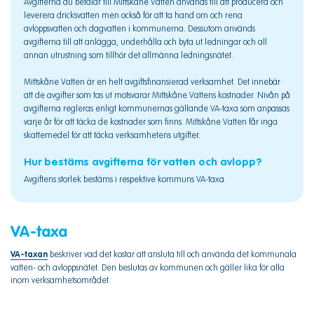
Avgifterna du betalar till Mittskåne Vatten används till att producera och
leverera dricksvatten men också för att ta hand om och rena
avloppsvatten och dagvatten i kommunerna. Dessutom används
avgifterna till att anlägga, underhålla och byta ut ledningar och all
annan utrustning som tillhör det allmänna ledningsnätet.
Mittskåne Vatten är en helt avgiftsfinansierad verksamhet. Det innebär
att de avgifter som tas ut motsvarar Mittskåne Vattens kostnader. Nivån på
avgifterna regleras enligt kommunernas gällande VA-taxa som anpassas
varje år för att täcka de kostnader som finns. Mittskåne Vatten får inga
skattemedel för att täcka verksamhetens utgifter.
Hur bestäms avgifterna för vatten och avlopp?
Avgiftens storlek bestäms i respektive kommuns VA-taxa.
VA-taxa
VA-taxan
beskriver vad det kostar att ansluta till och använda det kommunala
vatten- och avloppsnätet. Den beslutas av kommunen och gäller lika för alla
inom verksamhetsområdet.